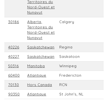
Territoires du
Nord-Ouest et
Nunavut
30186
Alberta,
Calgary
Territoires du
Nord-Ouest et
Nunavut
40226
Saskatchewan
Regina
40227
Saskatchewan
Saskatoon
50316
Manitoba
Winnipeg
60400
Atlantique
Fredericton
70130
Hors Canada
RCN
90350
Atlantique
St John's, NL