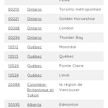
00210
Ontario
Toronto métropolitain
00221
Ontario
Golden Horseshoe
00268
Ontario
London
00296
Ontario
Thunder Bay
10512
Québec
Montréal
10513
Québec
Québec
10520
Québec
Pointe Claire
10524
Québec
Laval
20088
Colombie-
la région de
Britannique et
Vancouver
Yukon
30095
Alberta,
Edmonton