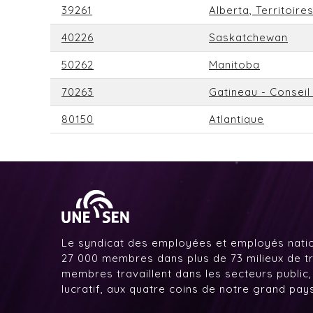
39261
Alberta, Territoir
40226
Saskatchewan
50262
Manitoba
70263
Gatineau - Conseil
80150
Atlantique
Le syndicat des employées et employés nati
27 000 membres dans plus de 73 milieux de tr
membres travaillent dans les secteurs public,
lucratif, aux quatre coins de notre grand pa