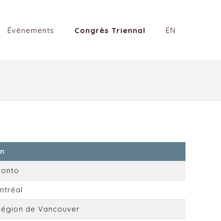
Événements
Congrès Triennal
EN
en
ronto
ntréal
 région de Vancouver