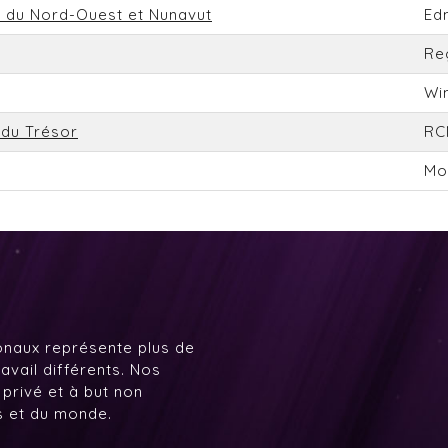
es du Nord-Ouest et Nunavut
Ed
Re
Wi
 du Trésor
RC
Mo
onaux représente plus de
avail différents. Nos
 privé et à but non
ys et du monde.