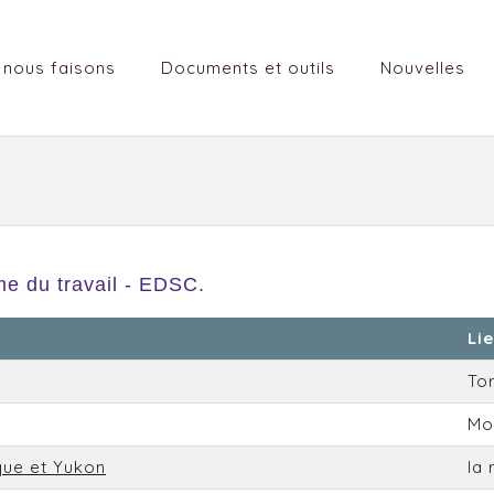
 nous faisons
Documents et outils
Nouvelles
e du travail - EDSC.
Li
To
Mo
que et Yukon
la