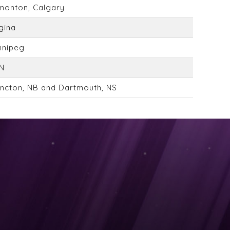
monton, Calgary
gina
nnipeg
N
ncton, NB and Dartmouth, NS