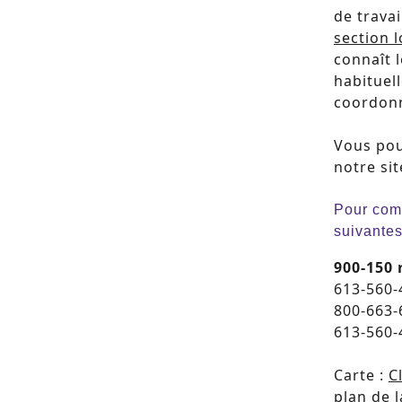
de trava
section l
connaît l
habituel
coordonn
Vous pou
notre si
Pour comm
suivantes
900-150 
613-560
800-663-
613-560-
Carte :
C
plan de l