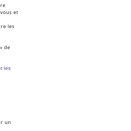
tre
 vous et
re les
 » de
t les
ur un