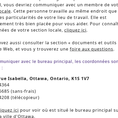
il, vous devriez communiquer avec un membre de vo
ocale
. Cette personne travaille au même endroit que
es particularités de votre lieu de travail. Elle est
lement très bien placée pour vous aider. Pour connaît
ées de votre section locale,
cliquez ici
.
vez aussi consulter la section « documents et outils
te Web, et vous y trouverez une
foire aux questions
.
uniquer avec le bureau principal, les coordonnées son
 :
rue Isabella, Ottawa, Ontario, K1S 1V7
-4364
6685 (sans-frais)
4208 (télécopieur)
liquez ici
pour voir où est situé le bureau principal s
a ville d'Ottawa.