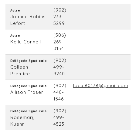
(902)
Autre
Joanne Robins
233-
Lefort
5299
(506)
Autre
Kelly Connell
269-
0154
(902)
Déléguée Syndicale
Colleen
499-
Prentice
9240
(902)
local80178@gmail.com
Déléguée Syndicale
Allison Fraser
440-
1546
(902)
Déléguée Syndicale
Rosemary
499-
Kuehn
4523