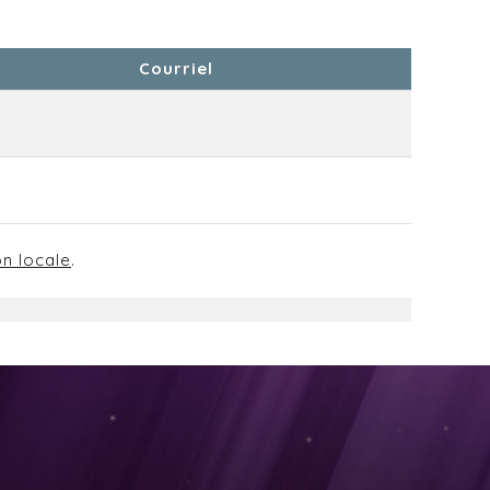
Courriel
on locale
.