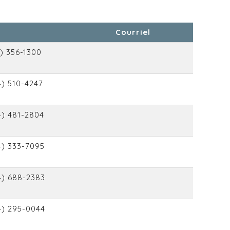
Courriel
1) 356-1300
4) 510-4247
4) 481-2804
4) 333-7095
4) 688-2383
4) 295-0044