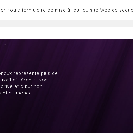
ger notre formulaire de mise à jour du site Web de secti
onaux représente plus de
avail différents. Nos
 privé et à but non
ys et du monde.
7