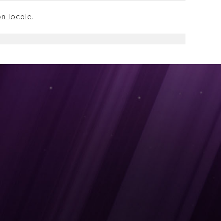
on locale
.