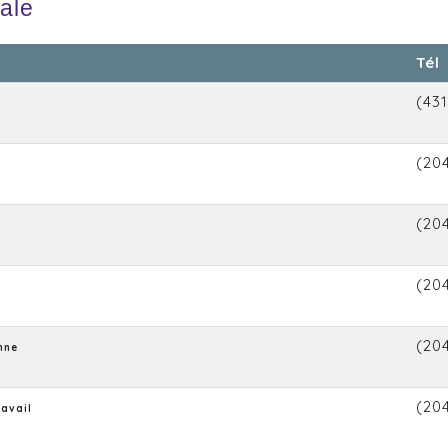
cale
Tél
(43
(20
(20
(20
(20
nne
(20
ravail