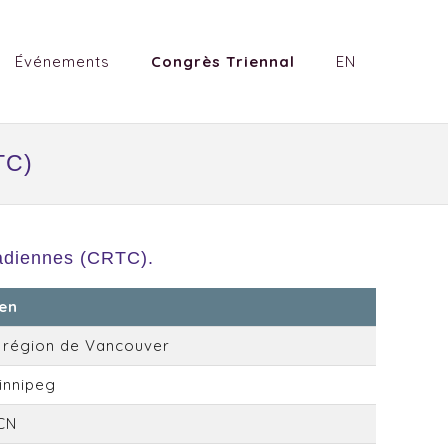
Événements
Congrès Triennal
EN
TC)
nadiennes (CRTC).
ien
a région de Vancouver
innipeg
CN