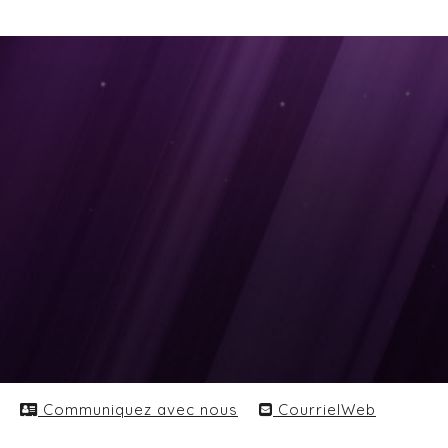
Communiquez avec nous
CourrielWeb