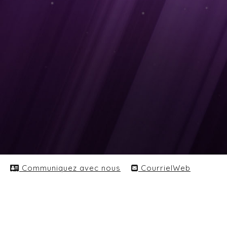
Communiquez avec nous
CourrielWeb