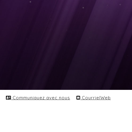
Communiquez avec nous
CourrielWeb