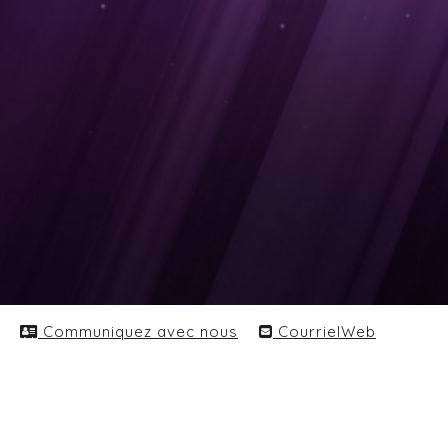
Communiquez avec nous
CourrielWeb