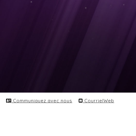
Communiquez avec nous
CourrielWeb