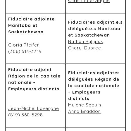
Chris Little-Gagné
Fiduciaire adjointe
Fiduciaires adjoint.e.s
Manitoba et
délégué.e.s Manitoba
Saskatchewan
et Saskatchewan
Nathan Pylypuk
Gloria Pfeifer
Cheryl Dubree
(306) 514-3719
Fiduciaire adjoint
Fiduciaires adjointes
Région de la capitale
déléguées Région de
nationale –
la capitale nationale
Employeurs distincts
– Employeurs
distincts
Mylene Seguin
Jean-Michel Lavergne
Anna Braddon
(819) 360-5298