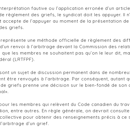
nterprétation fautive ou l’application erronée d’un artic
 règlement des griefs, le syndicat doit les appuyer. Il 
t accepte de l’appuyer au moment de la présentation de s
des griefs.
représente une méthode officielle de règlement des diffé
 d’un renvoi à l’arbitrage devant la Commission des relat
que les membres ne souhaitent pas qu’on le leur dit, mais i
édéral (LRTFPF).
 sont un sujet de discussion permanent dans de nombreux 
ent être renvoyés à l’arbitrage. Par conséquent, autant q
re de griefs prenne une décision sur le bien-fondé de son c
al».
nt pour les membres qui relèvent du Code canadien du tr
dion, entre autres. En règle générale, on devrait consult
collective pour obtenir des renseignements précis à ce su
’arbitrage d’un grief.