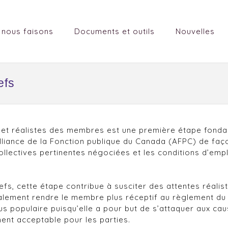
 nous faisons
Documents et outils
Nouvelles
efs
s et réalistes des membres est une première étape fond
iance de la Fonction publique du Canada (AFPC) de façon e
s collectives pertinentes négociées et les conditions d’e
fs, cette étape contribue à susciter des attentes réalis
alement rendre le membre plus réceptif au règlement du g
plus populaire puisqu’elle a pour but de s’attaquer aux ca
ment acceptable pour les parties.