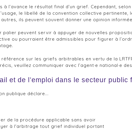
à l’avance le résultat final d’un grief. Cependant, selo
usage, le libellé de la convention collective pertinente, l
tre autres, ils peuvent souvent donner une opinion informé
er palier peuvent servir à appuyer de nouvelles proposit
tive ou pourraient être admissibles pour figurer à l’ord
ntage.
 référence sur les griefs arbitrables en vertu de la LRTF
cis, veuillez communiquer avec l’agent·e national·e des r
il et de l’emploi dans le secteur public 
on publique déclare...
lier de la procédure applicable sans avoir
yer à l'arbitrage tout grief individuel portant