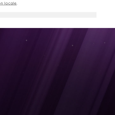
on locale
.