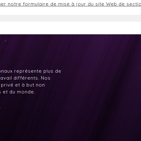
ger notre formulaire de mise à jour du site Web de secti
onaux représente plus de
avail différents. Nos
 privé et à but non
ys et du monde.
7