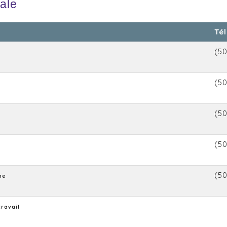
cale
Tél
(5
(5
(50
(5
(50
ne
travail