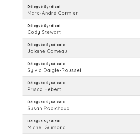
Délégué Syndical
Marc-André Cormier
Délégué Syndical
Cody Stewart
Déléguée Syndicale
Jolaine Comeau
Déléguée Syndicale
Sylvia Daigle-Roussel
Déléguée Syndicale
Prisca Hebert
Déléguée Syndicale
Susan Robichaud
Délégué Syndical
Michel Guimond